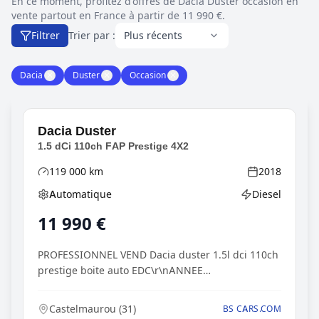
En ce moment, profitez d'offres de Dacia Duster occasion en
vente partout en France à partir de 11 990 €.
Filtrer
Trier par :
Dacia
✕
Duster
✕
Occasion
✕
Dacia
Duster
1.5 dCi 110ch FAP Prestige 4X2
119 000
km
2018
Kilométrage
Année
Automatique
Diesel
Boîte de vitesses
Type d'énergie
11 990
€
PROFESSIONNEL VEND Dacia duster 1.5l dci 110ch
prestige boite auto EDC\r\nANNEE
31/01/2018\r\n119 00...
Castelmaurou
(
31
)
BS CARS.COM